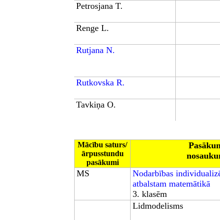
Petrosjana T.
Renge L.
Rutjana N.
Rutkovska R.
Tavkiņa O.
Mācību saturs/
Pasāku
ārpusstundu
nosauku
pasākumi
MS
Nodarbības individuali
atbalstam matemātikā
3.
klasēm
Lidmodelisms