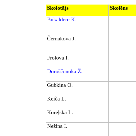
Skolotājs
Skolēns
Bukaldere K.
Černakova J.
Frolova I.
Doroščonoka Ž.
Gubkina O.
Keiča L.
Koreļska L.
Nežina I.