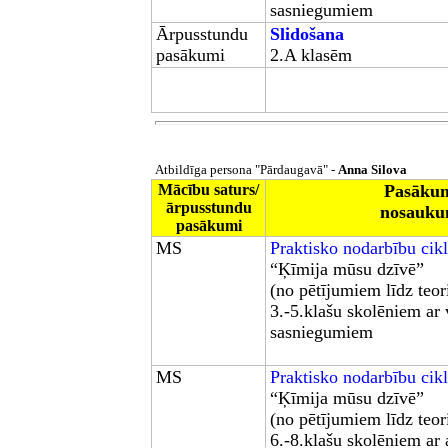
sasniegumiem
Ārpusstundu
Slidošana
pasākumi
2.A klasēm
Atbildīga persona "Pārdaugavā" -
Anna Silova
Mācību saturs/
Pasāku
ārpusstundu
nosauku
pasākumi
MS
Praktisko nodarbību cik
“Ķīmija mūsu dzīvē”
(no pētījumiem līdz teori
3.-5.klašu skolēniem ar 
sasniegumiem
MS
Praktisko nodarbību cik
“Ķīmija mūsu dzīvē”
(no pētījumiem līdz teori
6.-8.klašu skolēniem ar