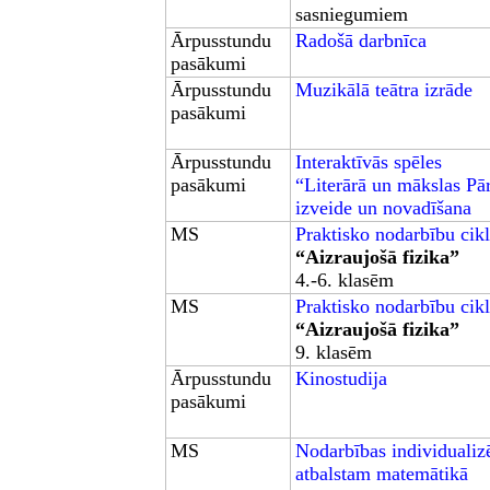
sasniegumiem
Ārpusstundu
Radošā darbnīca
pasākumi
Ārpusstundu
Muzikālā teātra izrāde
pasākumi
Ārpusstundu
Interaktīvās spēles
pasākumi
“Literārā un mākslas P
izveide un novadīšana
MS
Praktisko nodarbību cik
“Aizraujošā fizika”
4.-6. klasēm
MS
Praktisko nodarbību cik
“Aizraujošā fizika”
9. klasēm
Ārpusstundu
Kinostudija
pasākumi
MS
Nodarbības individuali
atbalstam matemātikā