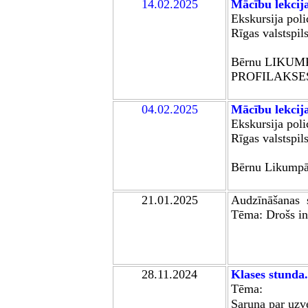
1
4.02.2025
Mācību lekcij
Ekskursija polic
R
īgas valstspil
B
ērnu
LIKUM
PROFILAKS
04.02.2025
Mācību lekcij
Ekskursija polic
R
īgas valstspil
B
ērnu
L
ikump
21
.01.2025
Audzīnāšanas 
Tēma: D
rošs in
28.11.2024
Klases stunda.
Tēma:
Saruna par uzv