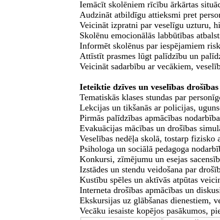
Iemācīt skolēniem rīcību ārkārtas situā
Audzināt atbildīgu attieksmi pret perso
Veicināt izpratni par veselīgu uzturu, h
Skolēnu emocionālās labbūtības atbalst
Informēt skolēnus par iespējamiem riski
Attīstīt prasmes lūgt palīdzību un palīdz
Veicināt sadarbību ar vecākiem, veselī
Ieteiktie dzīves un veselības drošība
Tematiskās klases stundas par personīg
Lekcijas un tikšanās ar policijas, ugun
Pirmās palīdzības apmācības nodarbība
Evakuācijas mācības un drošības simulā
Veselības nedēļa skolā, tostarp fizisko 
Psihologa un sociālā pedagoga nodarbī
Konkursi, zīmējumu un esejas sacensīb
Izstādes un stendu veidošana par droš
Kustību spēles un aktīvās atpūtas veici
Interneta drošības apmācības un diskusi
Ekskursijas uz glābšanas dienestiem, v
Vecāku iesaiste kopējos pasākumos, pi