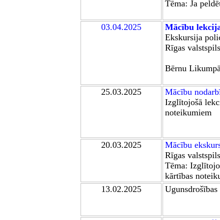
Tēma: Ja peldēt
03.04.2025
Mācību lekcij
Ekskursija polic
R
īgas valstspil
B
ērnu
L
ikump
25.03.2025
Mācību n
odarb
Izglītojošā lekc
noteikumiem
20.03.2025
Mācību ekskurs
R
īgas
valstspil
Tēma:
Izglītoj
kārtības notei
1
3
.02.2025
Ugunsdrošības 