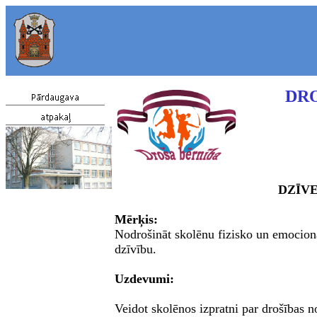
DRO
DZĪV
Mērķis:
Nodrošināt skolēnu fizisko un emocionāl
dzīvību.
Uzdevumi:
Veidot skolēnos izpratni par drošības 