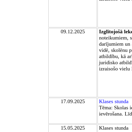
09
.12.2025
Izglītojošā lek
noteikumiem, s
darījumiem un a
vidē, skolēnu 
atbildību, kā a
juridisko atbild
izraisošo vielu
17.09.2025
Klases stunda
Tēma:
Skolas i
ievērošana. Līd
15.05.2025
Klases stunda