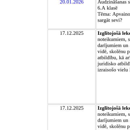
20.01.2026
A
udzināšanas 
6
.A
klasē
Tēma:
Apvaino
sargāt sevi?
17.12.2025
Izglītojošā lek
noteikumiem, s
darījumiem un a
vidē, skolēnu 
atbildību, kā a
juridisko atbild
izraisošo vielu
17.12.2025
Izglītojošā lek
noteikumiem, s
darījumiem un a
vidē, skolēnu 