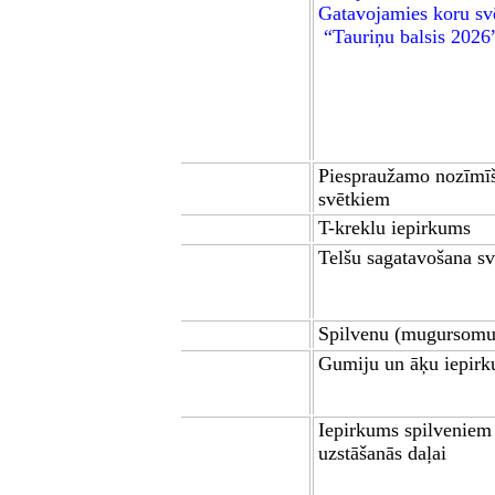
Gatavojamies koru sv
“Tauriņu balsis 2026
P
iespraužamo nozīmī
svētkiem
T-kreklu iepirkums
Telšu sagatavošana s
Spilvenu (mugursomu
Gumiju un āķu iepir
Iepirkums spilveniem 
uzstāšanās daļai