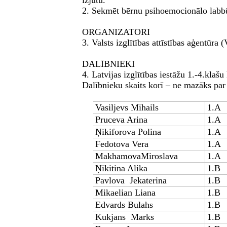
izjūtu.
2. Sekmēt bērnu psihoemocionālo labbū
ORGANIZATORI
3. Valsts izglītības attīstības aģentūr
DALĪBNIEKI
4. Latvijas izglītības iestāžu 1.-4.klaš
Dalībnieku skaits korī – ne mazāks par
Vasiljevs Mihails
1.A
Pruceva Arina
1.A
Ņikiforova Polina
1.A
Fedotova Vera
1.A
MakhamovaMiroslava
1.A
Ņikitina Alika
1.B
Pavlova Jekaterina
1.B
Mikaelian Liana
1.B
Edvards Bulahs
1.B
Kukjans Marks
1.B