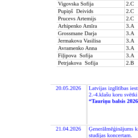
Vigovska Sofija
2.C
Pupiņš Deivids
2.C
Prucevs Artemijs
2.C
Arhipenko Amīra
3.A
Grossmane Darja
3.A
Jermakova Vasilisa
3.A
Avramenko Anna
3.A
Fiļipova Sofija
3.A
Petrjakova Sofija
2.B
20.05.2026
Latvijas izglītības ies
2.-4.klašu koru svētki
“Tauriņu balsis 202
21.04.2026
Ģenerālmēģinājums k
studijas koncertam
.