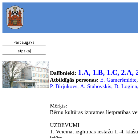
1.A
,
1.B
,
1.C
,
2.A
,
Dal
ī
bnieki:
Atbildīgās personas:
E. Gameršmidte
P. Birjukovs,
A. Stahovskis
,
D. Logina
Mērķis:
Bērnu kultūras izpratnes lietpratības 
UZDEVUMI
1. Veicināt izglītības iestāžu 1.-4. kl