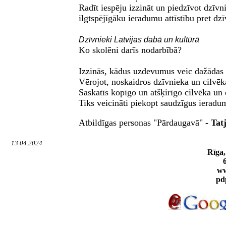
Radīt iespēju izzināt un piedzīvot dzīv
ilgtspējīgāku ieradumu attīstību pret d
Dzīvnieki Latvijas dabā un kultūrā
Ko skolēni darīs nodarbībā?
Izzinās, kādus uzdevumus veic dažādas
Vērojot, noskaidros dzīvnieka un cilvēk
Saskatīs kopīgo un atšķirīgo cilvēka u
Tiks veicināti piekopt saudzīgus ieradu
Atbildīga
s personas "Pārdaugavā"
-
Tat
13.04.2024
Rīga,
ww
pd