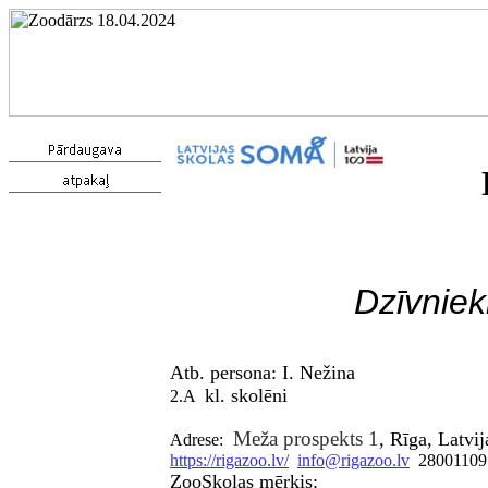
Dzīvniek
Atb. persona:
I. Nežina
kl. skol
ē
ni
2.A
Meža prospekts 1
, Rīga, Latvij
Adrese:
https://rigazoo.lv/
info@rigazoo.lv
28001109
ZooSkolas mērķis: