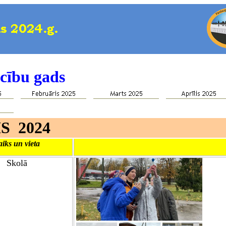
cību gads
S
202
4
aiks un vieta
Skolā