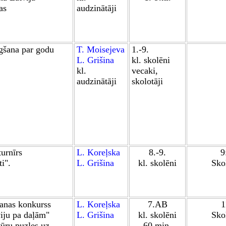
as
audzinātāji
gšana par godu
T. Moisejeva
1.-9.
L. Grišina
kl. skolēni
kl.
vecaki,
audzinātāji
skolotāji
			
				s
turnīrs
L. Koreļska
8.-9.
9
ti
".
L. Grišina
kl. skolēni
Skol
šanas konkurss
L. Koreļska
7.AB
1
viju pa daļām
"
L. Grišina
kl. skolēni
Skol
tūru puzles uz
60 min.