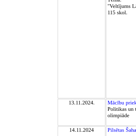
"
Veltījums L
115 skol.
13.11.2024.
Mācību prie
Politikas un 
olimpiāde
14
.11.202
4
Pilsētas Šaha