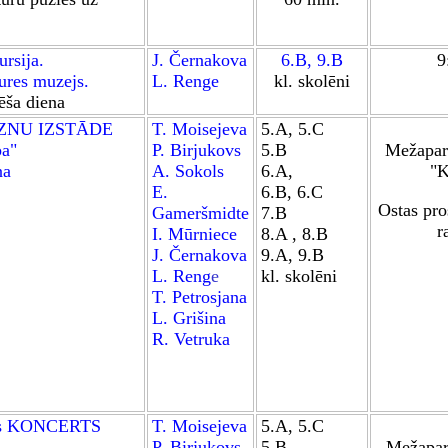
rsija.
J. Černakova
6.B
,
9.B
9
tures muzejs.
L. Renge
kl. skolēni
ēša diena
ZNU IZSTĀDE
T. Moisejeva
5.A, 5.C
ba"
P. Birjukovs
5.B
Mežapark
ņa
A. Sokols
6.A,
"K
E.
6.B, 6.C
Ostas pro
Gameršmidte
7.B
r
I. Mūrniece
8.A ,
8.B
J. Černakova
9.A
,
9.B
L. Reng
e
kl. skolēni
T. Petrosjana
L. Grišina
R. Vetruka
sts KONCERTS
T. Moisejeva
5.A, 5.C
P. Birjukovs
5.B
Mežapark