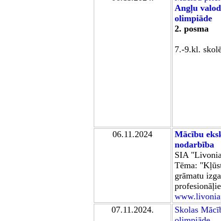
Angļu valoda
olimpiāde
2. posma
7.-9.kl. skol
0
6
.11.202
4
Mācību eksk
nodarbība
SIA "
Livonia
Tēma:
"Kļūs
grāmatu izga
profesionāļi
www.livoniap
07.11.2024.
Skolas
Mācī
olimpiāde