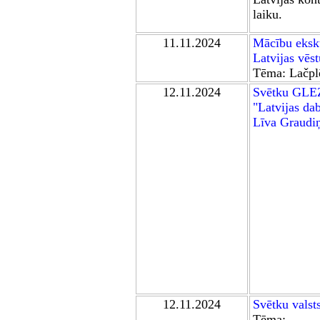
laiku.
1
1
.11.2024
Mācību eksku
Latvijas vēs
Tēma: Lačpl
12.11.2024
Svētku
GLE
"Latvijas da
Līva Graudi
12.11.2024
Svētku val
Tēma: