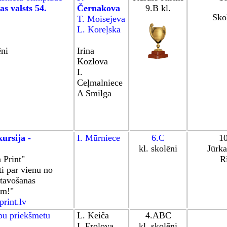
s valsts 54.
Černakova
9.B kl.
Skol
T. Moisejeva
L. Koreļska
ēni
Irina
Kozlova
I.
Ceļmalniece
A Smilga
ursija -
I. Mūrniece
6.C
1
kl. skolēni
Jūrka
 Print
"
R
ti par vienu no
tavošanas
em!"
rint.lv
bu priekšmetu
L. Keiča
4.ABC
I. Frolova
kl. skolēni