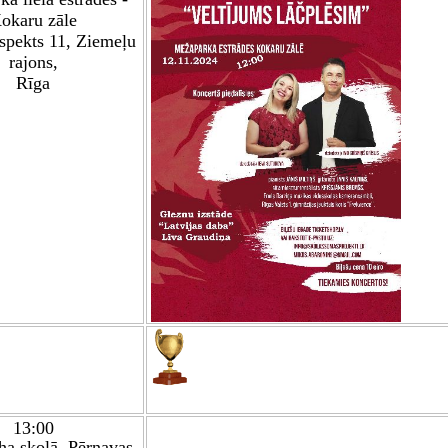
okaru zāle
spekts 11, Ziemeļu
rajons,
Rīga
13:00
ha skolā, Pērnavas