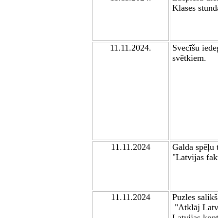
Klases stund
11.11.2024.
Svecīšu iede
svētkiem
.
1
1
.11.2024
Galda spēļu 
"
Latvijas fak
1
1
.11.2024
Puzles salik
"
Atklāj Lat
Latvijas kon