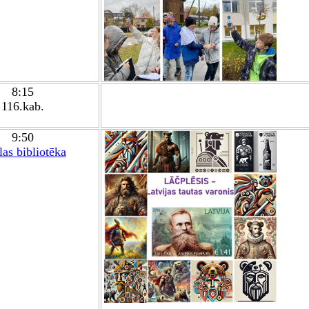
8:15
116.kab.
9:50
as bibliotēka