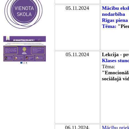
05.11.202
4
Mācību eksk
nodarbība
Rīgas piena
Tēma:
"Pie
05.11.2024
Lekcija - pr
Klases stun
Tēma:
"
Emocionāl
sociālajā vi
06.11.2024.
Mācību prie