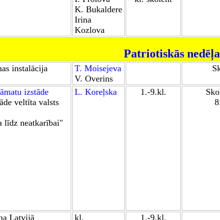
K. Bukaldere
Irina
Kozlova
P
atriotiskās nedēļa
as instalācija
T. Moisejeva
Sk
V. Overins
āmatu izstāde
L. Koreļska
1.-9.kl.
Skol
de veltīta valsts
8
 līdz neatkarībai"
na
Latvijā
kl.
1.-9.kl.