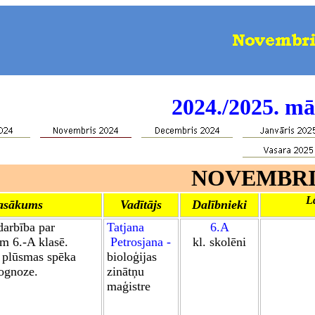
202
4
.
/202
5
.
mā
NOVEMBRI
L
asākums
Vadītājs
Dalībnieki
darbība par
Tatjana
6.A
m 6.-A klasē.
Petrosjana -
kl. skolēni
 plūsmas spēka
bioloģijas
ognoze.
zinātņu
maģistre