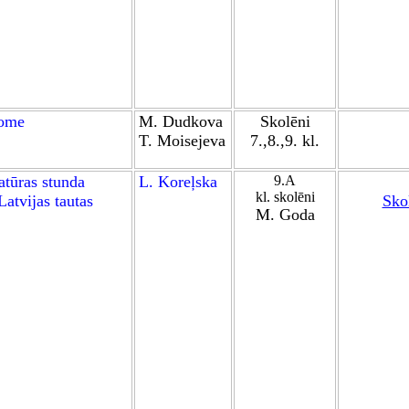
dome
M. Dudkova
Skolēni
T. Moisejeva
7.,8.,9. kl.
atūras stunda
L. Koreļska
9.A
kl. skolēni
Latvijas tautas
Skol
M. Goda