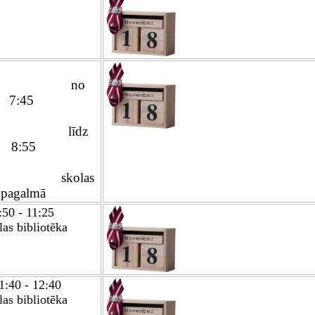
n
o 
7:45 
	līdz 
8:55
kolas 
pagalmā
:50 - 11:25
as bibliotēka
1:40 - 12:40
as bibliotēka