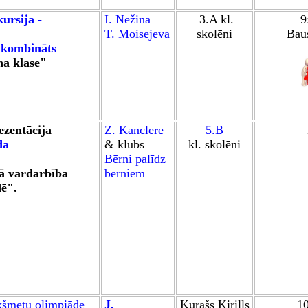
ursija -
I. Nežina
3.A kl.
9
T. Moisejeva
skolēni
Baus
 kombināts
na klase"
ezentācija
Z. Kanclere
5.B
da
&
klubs
kl. skolēni
Bērni palīdz
ā vardarbība
bērniem
dē
".
kšmetu olimpiād
e
J.
Kurašs Kirills
10