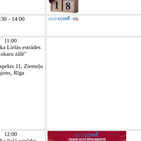
:30 - 14:00
11:00
a Lielās estrādes
okaru zālē"
spekts 11, Ziemeļu
ajons, Rīga
12:00
a lielā estrāde
s
-