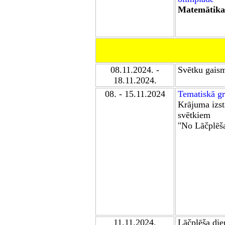
Matemātika
08.11.2024. -
Svētku gaism
18.11.2024.
08. - 15.11.2024
Tematiskā gr
Krājuma izstā
svētkiem
"No Lāčplēša
11.11.2024.
Lāčplēša die