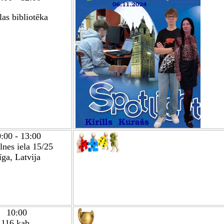
as bibliotēka
0:00
-
13:00
lnes iela 15/25
īga, Latvija
10:00
116.kab.