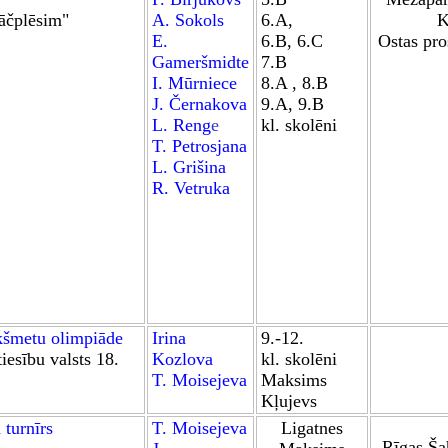
āčplēsim
"
A. Sokols
6.A,
K
E.
6.B, 6.C
Ostas pro
Gameršmidte
7.B
I. Mūrniece
8.A ,
8.B
J. Černakova
9.A
,
9.B
L. Reng
e
kl. skolēni
T. Petrosjana
L. Grišina
R. Vetruka
kšmetu olimpiād
e
Irina
9.-12
.
tiesību valsts 18.
Kozlova
kl. skolēni
T. Moisejeva
Maksims
Kļujevs
 turnīrs
T. Moisejeva
Ligatnes
Rīgas Ša