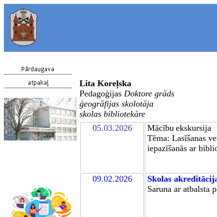
Lita Koreļska
Pedagoģijas
Doktore
grāds
ģeogrāfijas skolotāja
skolas bibliotekāre
05.03.2026
Mācību
ekskursija
Tēma: Lasīšanas ve
iepazīšanās ar bibli
09.02.2026
Skolas akreditācij
Saruna ar atbalsta 