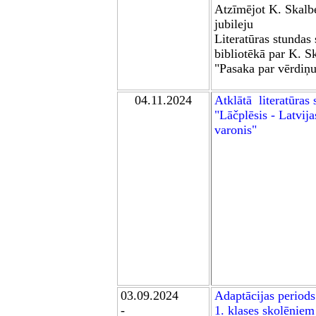
Atzīmējot K. Skalb
jubileju
L
iteratūras stund
as
bibliotēkā par K. S
"Pasaka par vērdiņ
04.11.2024
Atklātā
literatūras 
"Lāčplēsis - Latvija
varonis"
03.09.2024
Adaptācijas periods
-
1. klases skolēniem