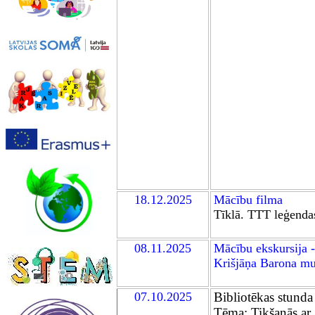
18
.12.2025
Mācību film
a
Tīklā. TTT leģenda
0
8
.11.2025
Mācību ekskursija 
Krišjāņa Barona mu
07
.10.2025
Bibliotēkas stunda
Tēma: Tikšanās ar